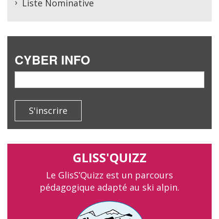
Liste Nominative
CYBER INFO
email
S'inscrire
GLISS'QUIZZ
Le GlisS’Quizz est un parcours
pédagogique adapté au ski alpin.