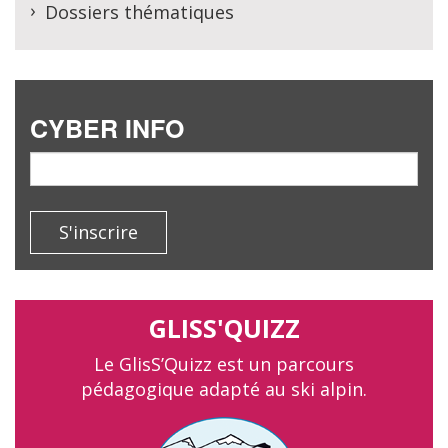
Dossiers thématiques
CYBER INFO
email
S'inscrire
GLISS'QUIZZ
Le GlisS’Quizz est un parcours
pédagogique adapté au ski alpin.