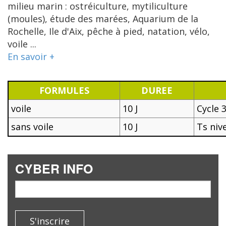
milieu marin : ostréiculture, mytiliculture
(moules), étude des marées, Aquarium de la
Rochelle, Ile d'Aix, pêche à pied, natation, vélo,
voile ...
En savoir +
FORMULES
DUREE
voile
10 J
Cycle 
sans voile
10 J
Ts niv
CYBER INFO
email
S'inscrire