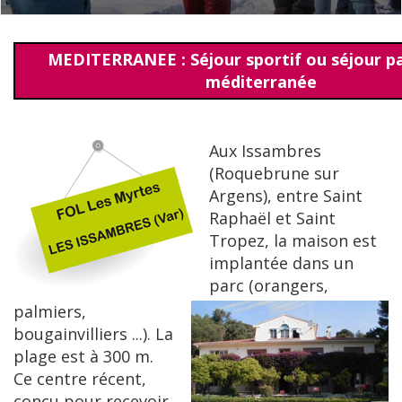
MEDITERRANEE : Séjour sportif ou séjour p
méditerranée
Aux Issambres
(Roquebrune sur
Argens), entre Saint
Raphaël et Saint
Tropez, la maison est
implantée dans un
parc (orangers,
palmiers,
bougainvilliers ...). La
plage est à 300 m.
Ce centre récent,
conçu pour recevoir