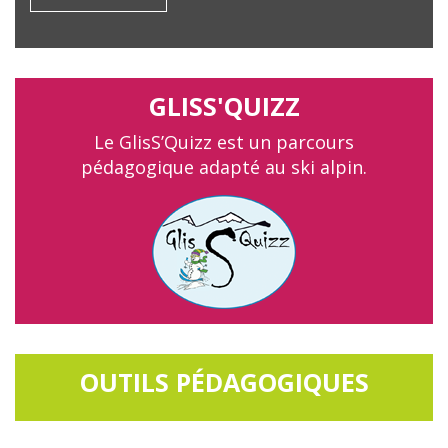
GLISS'QUIZZ
Le GlisS’Quizz est un parcours
pédagogique adapté au ski alpin.
OUTILS PÉDAGOGIQUES