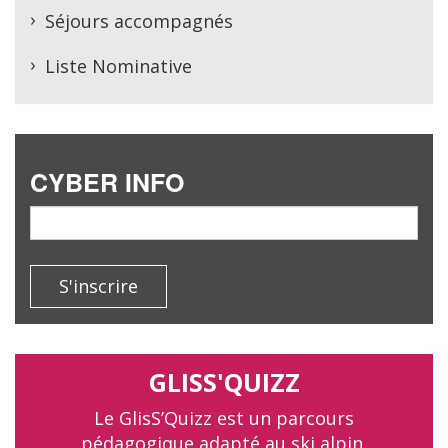
Séjours accompagnés
Liste Nominative
CYBER INFO
email
S'inscrire
GLISS'QUIZZ
Le GlisS’Quizz est un parcours
pédagogique adapté au ski alpin.