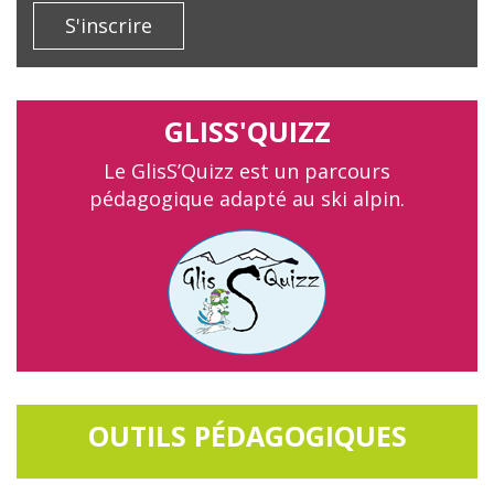
S'inscrire
GLISS'QUIZZ
Le GlisS’Quizz est un parcours
pédagogique adapté au ski alpin.
OUTILS PÉDAGOGIQUES