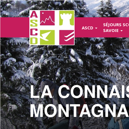
Aller
au
contenu
principal
SÉJOURS SC
ASCD
SAVOIE
LA CONNAI
MONTAGNA